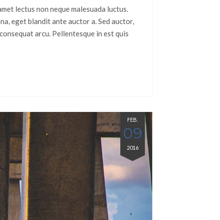
t amet lectus non neque malesuada luctus.
rna, eget blandit ante auctor a. Sed auctor,
m consequat arcu. Pellentesque in est quis
FEB.
09
2016