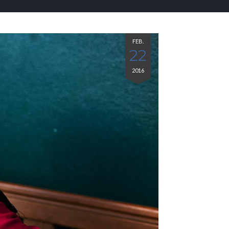
FEB.
22
2016