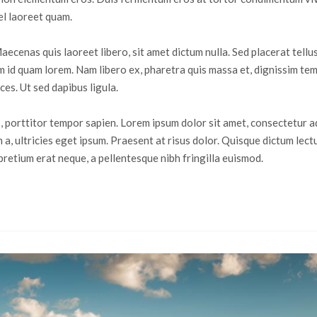
el laoreet quam.
Maecenas quis laoreet libero, sit amet dictum nulla. Sed placerat tellu
am id quam lorem. Nam libero ex, pharetra quis massa et, dignissim te
ces. Ut sed dapibus ligula.
s, porttitor tempor sapien. Lorem ipsum dolor sit amet, consectetur ad
a, ultricies eget ipsum. Praesent at risus dolor. Quisque dictum lec
pretium erat neque, a pellentesque nibh fringilla euismod.