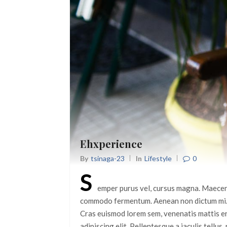
Ehxperience
0
By
Tsinaga-23
In
Lifestyle
S
emper purus vel, cursus magna. Maecenas
commodo fermentum. Aenean non dictum mi. P
Cras euismod lorem sem, venenatis mattis er
adipiscing elit. Pellentesque a iaculis tell