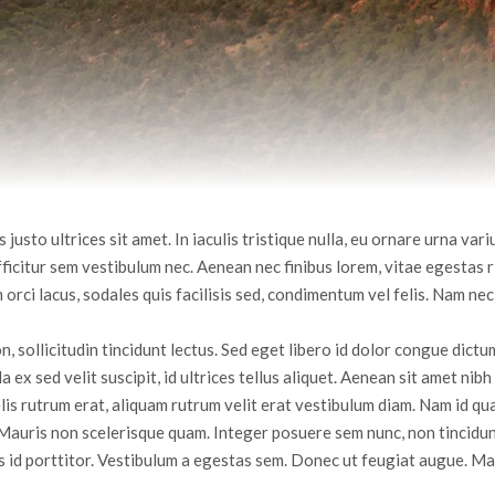
justo ultrices sit amet. In iaculis tristique nulla, eu ornare urna vari
ficitur sem vestibulum nec. Aenean nec finibus lorem, vitae egestas r
orci lacus, sodales quis facilisis sed, condimentum vel felis. Nam nec 
non, sollicitudin tincidunt lectus. Sed eget libero id dolor congue dict
a ex sed velit suscipit, id ultrices tellus aliquet. Aenean sit amet nibh
elis rutrum erat, aliquam rutrum velit erat vestibulum diam. Nam id qu
 Mauris non scelerisque quam. Integer posuere sem nunc, non tincidunt
is id porttitor. Vestibulum a egestas sem. Donec ut feugiat augue. Ma