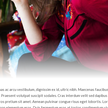
 ac arcu vestibulum, dignissim ex id, ultric nibh. Maecenas faucibus 
raesent volutpat suscipit sodales. Cras interdum velit sed dapibus
os pretium sit amet. Aenean pulvinar congue risus eget lobortis. Lo
us, non elementum eros. Duis fermentum eros at tortor condimentum viv