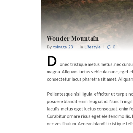
Wonder Mountain
0
By
Tsinaga-23
In
Lifestyle
D
onec tristique metus metus, nec cursus 
magna. Aliquam luctus vehicula nunc, eget ef
consectetur lacus pharetra sit amet. Aliquam 
Pellentesque nisl ligula, efficitur ut turpis 
posuere blandit enim feugiat id. Nunc fringill
iaculis, metus eget luctus consequat, enim f
Curabitur ornare risus eget eleifend mollis.
nec vestibulum. Aenean blandit tristique fel