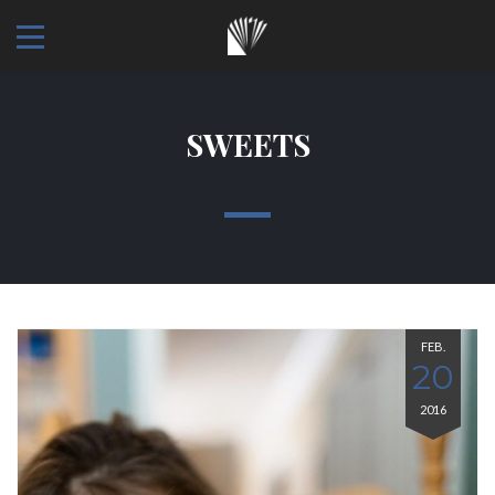
SWEETS
FEB.
20
2016